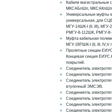
Кабели магистральные 
МКСАБпШп, МКСАКпШп,
Универсальные муфты к
универсальная, для СЦБ (МГУ-
МГУ-14ШК-I (II, III), М
РМГУ-8-112ШК, РМГУ-8
Муфта кабельная полимер
МГУ-28ПШК-I (II, III, IV,
Пролетные секции ЕИУС
Концевая секция ЕИУС.6
покрытий.
Соединитель электротя
Соединитель электротя
Соединитель электротя
втулочный ЭМСЭВ.
Соединиетль электротя
Соединитель электротя
Соединитель электротя
Соединитель электротяг