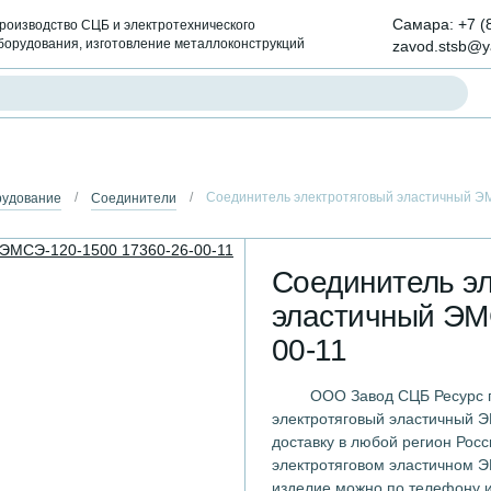
Самара:
+7 (
роизводство СЦБ и электротехнического
борудования, изготовление металлоконструкций
zavod.stsb@y
Соединитель электротяговый эластичный Э
рудование
Соединители
Соединитель э
эластичный ЭМ
00-11
ООО Завод СЦБ Ресурс п
электротяговый эластичный 
доставку в любой регион Росс
электротяговом эластичном Э
изделие можно по телефону и