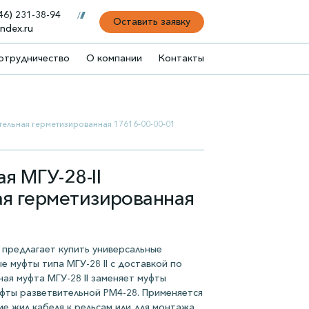
46) 231-38-94
Оставить заявку
ndex.ru
отрудничество
О компании
Контакты
тельная герметизированная 17616-00-00-01
я МГУ-28-II
ая герметизированная
1
предлагает купить универсальные
 муфты типа МГУ-28 II с доставкой по
ая муфта МГУ-28 II заменяет муфты
уфты разветвительной РМ4-28. Применяется
ие жил кабеля к рельсам или для монтажа