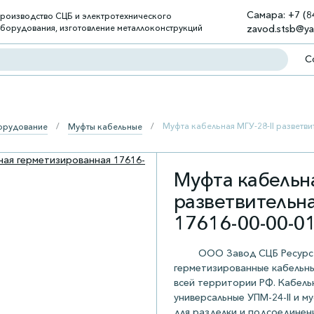
Самара:
+7 (8
роизводство СЦБ и электротехнического
борудования, изготовление металлоконструкций
zavod.stsb@ya
С
Муфта кабельная МГУ-28-II разветви
орудование
Муфты кабельные
Муфта кабельна
разветвительн
17616-00-00-0
ООО Завод СЦБ Ресурс 
герметизированные кабельные
всей территории РФ. Кабельн
универсальные УПМ-24-II и м
для разделки и подсоединен