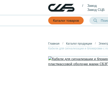
Завод
Завод СЦБ
Каталог товаров
Главная
Каталог продукции
Элект
Кабели для сигнализации и блокировки с